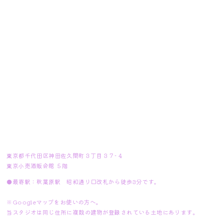
東京都千代田区神田佐久間町３丁目３７−４
東京小売酒販会館 ５階
●最寄駅：秋葉原駅 昭和通り口改札から徒歩3分です。
※Googleマップをお使いの方へ。
当スタジオは同じ住所に複数の建物が登録されている土地にあります。