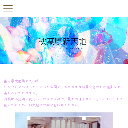
toggle
navigation
室内最大面積
68.6㎡
ワンフロアのゆったりとした空間で、さまざまな背景を活かした撮影をお
楽しみいただけます。
内装は不定期で変更しておりますので、最新の様子はX（旧Twitter）をご
覧いただくか、お気軽にお問い合わせください。